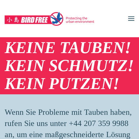
Zum Hauptinhalt springen
KEINE TAUBEN!
KEIN SCHMUTZ!
KEIN PUTZEN!
Wenn Sie Probleme mit Tauben haben,
rufen Sie uns unter +44 207 359 9988
an, um eine maßgeschneiderte Lösung