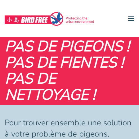
Accéder au contenu principal
PAS DE PIGEONS !
PAS DE FIENTES !
PAS DE
NETTOYAGE !
Pour trouver ensemble une solution
à votre problème de pigeons,