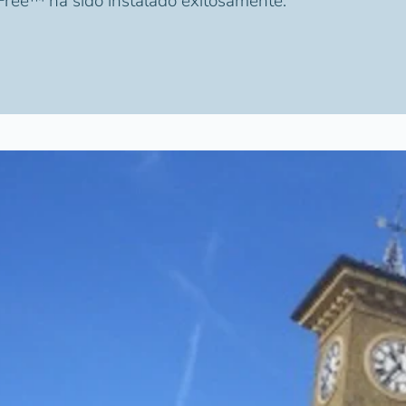
Free™ ha sido instalado exitosamente.